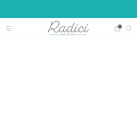
Ci siamo rifatti il look per rendere la vostra di
shopping più intuitiva e piacevole.
0