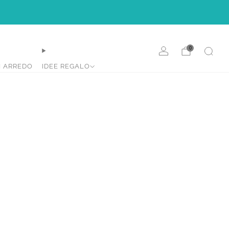
e.
0
I ARREDO
IDEE REGALO