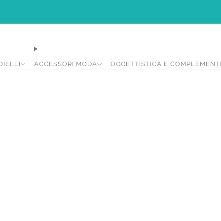
Ci siamo rifatti il look per rendere la vostra di shopping più intuitiva e piacevol
OIELLI
ACCESSORI MODA
OGGETTISTICA E COMPLEMENT