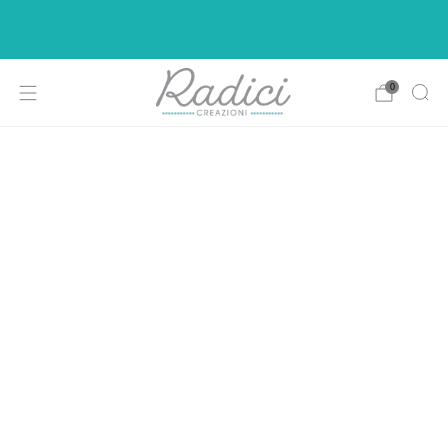
Ci siamo rifatti il look per rendere la vostra di
shopping più intuitiva e piacevole.
0