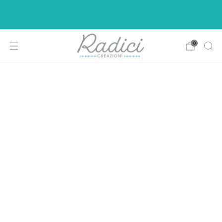
Ci siamo rifatti il look per rendere la vostra di
shopping più intuitiva e piacevole.
0