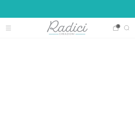
Ci siamo rifatti il look per rendere la vostra di
shopping più intuitiva e piacevole.
0