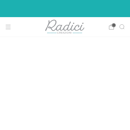
Ci siamo rifatti il look per rendere la vostra di
shopping più intuitiva e piacevole.
0