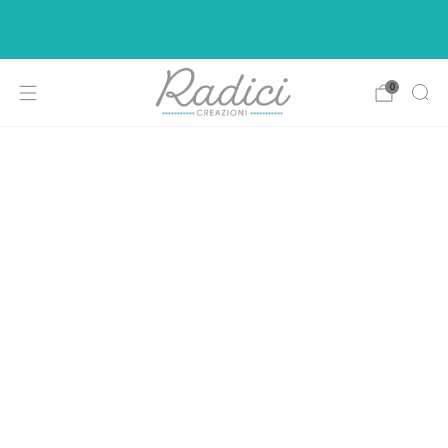
Ci siamo rifatti il look per rendere la vostra di
shopping più intuitiva e piacevole.
0