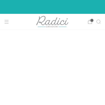
Ci siamo rifatti il look per rendere la vostra di
shopping più intuitiva e piacevole.
0