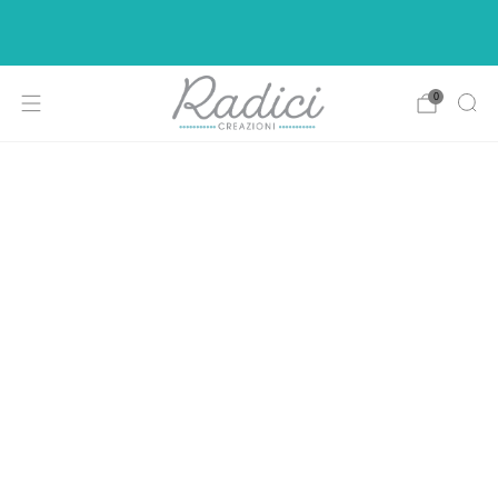
Ci siamo rifatti il look per rendere la vostra di
shopping più intuitiva e piacevole.
0