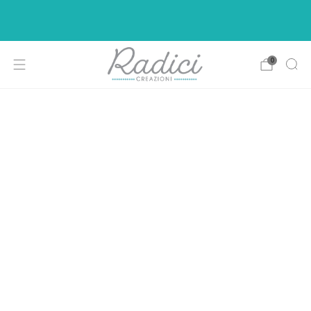
Ci siamo rifatti il look per rendere la vostra di
shopping più intuitiva e piacevole.
0