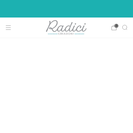
Ci siamo rifatti il look per rendere la vostra di
shopping più intuitiva e piacevole.
0