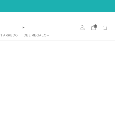
e.
0
TI ARREDO
IDEE REGALO