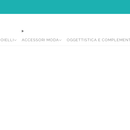
Ci siamo rifatti il look per rendere la vostra di shopping più intuitiva e piacevol
IOIELLI
ACCESSORI MODA
OGGETTISTICA E COMPLEMEN