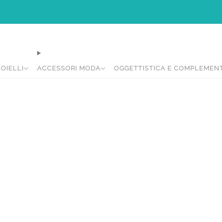
Ci siamo rifatti il look per rendere la vostra di shopping più intuitiva e piacevol
IOIELLI
ACCESSORI MODA
OGGETTISTICA E COMPLEMEN