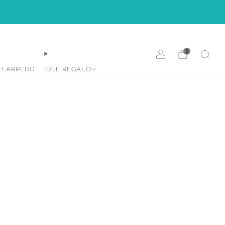
e.
0
TI ARREDO
IDEE REGALO