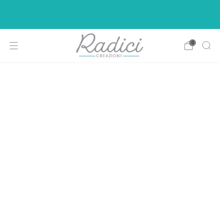
Ci siamo rifatti il look per rendere la vostra di
shopping più intuitiva e piacevole.
0