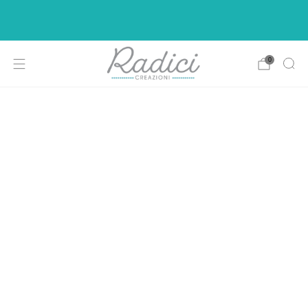
Ci siamo rifatti il look per rendere la vostra di
shopping più intuitiva e piacevole.
0