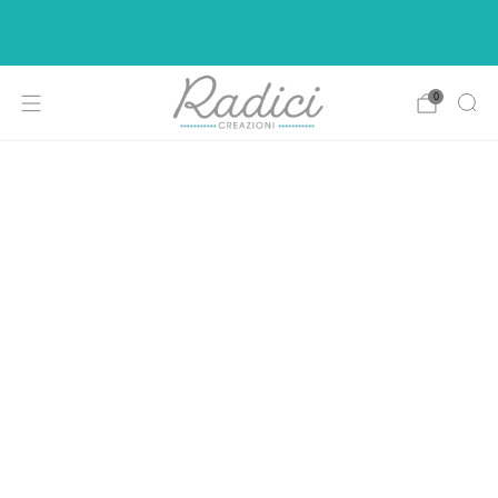
Ci siamo rifatti il look per rendere la vostra di
shopping più intuitiva e piacevole.
0