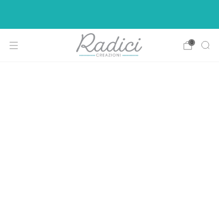
Ci siamo rifatti il look per rendere la vostra di
shopping più intuitiva e piacevole.
0