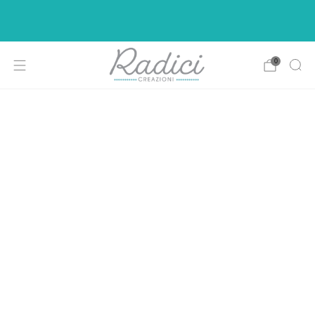
Ci siamo rifatti il look per rendere la vostra di
shopping più intuitiva e piacevole.
0