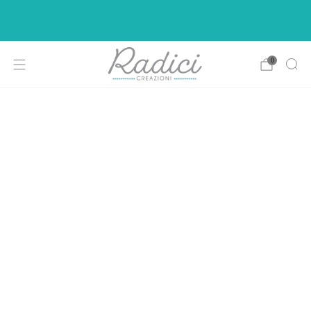
Ci siamo rifatti il look per rendere la vostra di
shopping più intuitiva e piacevole.
0