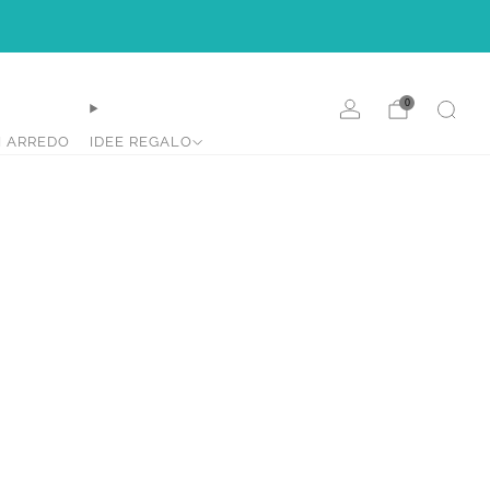
e.
0
I ARREDO
IDEE REGALO