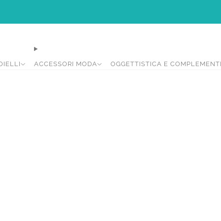
Ci siamo rifatti il look per rendere la vostra di shopping più intuitiva e piacevol
OIELLI
ACCESSORI MODA
OGGETTISTICA E COMPLEMENT